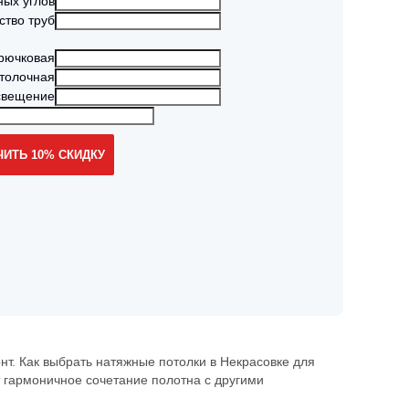
ных углов
ство труб
рючковая
толочная
свещение
т. Как выбрать натяжные потолки в Некрасовке для
 гармоничное сочетание полотна с другими