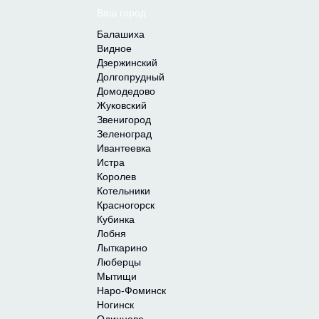
Ваш город
Балашиха
Видное
Дзержинский
Долгопрудный
Домодедово
Жуковский
Звенигород
Зеленоград
Ивантеевка
Истра
Королев
Котельники
Красногорск
Кубинка
Лобня
Лыткарино
Люберцы
Мытищи
Наро-Фоминск
Ногинск