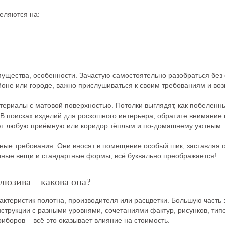
еляются на:
имущества, особенности. Зачастую самостоятельно разобраться бе
йоне или городе, важно прислушиваться к своим требованиям и во
ериалы с матовой поверхностью. Потолки выглядят, как побеленн
 В поисках изделий для роскошного интерьера, обратите внимание
ют любую приёмную или коридор тёплым и по-домашнему уютным.
ные требования. Они вносят в помещение особый шик, заставляя 
чные вещи и стандартные формы, всё буквально преображается!
люзива – какова она?
арактеристик полотна, производителя или расцветки. Большую часть
нструкции с разными уровнями, сочетаниями фактур, рисунков, тип
боров – всё это оказывает влияние на стоимость.