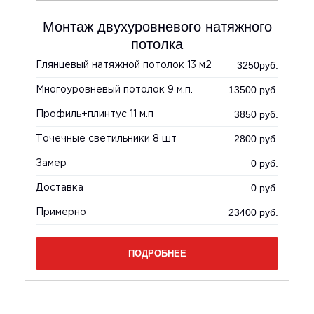
о
Монтаж двухуровневого натяжного
потолка
0
3250руб.
Глянцевый натяжной потолок 13 м2
Са
.
13500 руб.
Многоуровневый потолок 9 м.п.
Фо
уб.
3850 руб.
Профиль+плинтус 11 м.п
Мн
уб.
2800 руб.
Точечные светильники 8 шт
Пр
уб.
0 руб.
Замер
За
уб.
0 руб.
Доставка
До
уб.
23400 руб.
Примерно
Пр
уб.
ПОДРОБНЕЕ