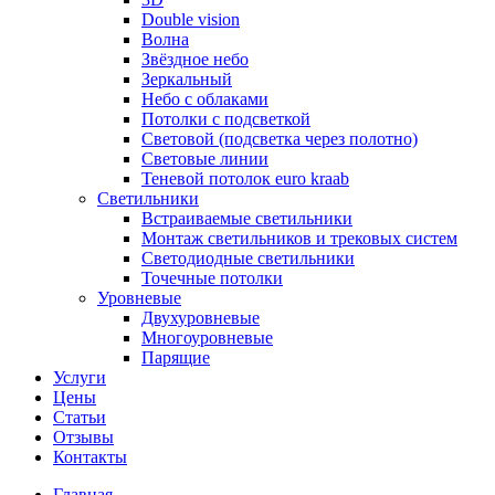
Double vision
Волна
Звёздное небо
Зеркальный
Небо с облаками
Потолки с подсветкой
Световой (подсветка через полотно)
Световые линии
Теневой потолок euro kraab
Светильники
Встраиваемые светильники
Монтаж светильников и трековых систем
Светодиодные светильники
Точечные потолки
Уровневые
Двухуровневые
Многоуровневые
Парящие
Услуги
Цены
Статьи
Отзывы
Контакты
Главная