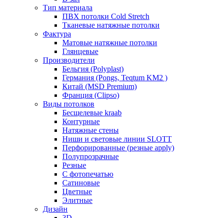
Тип материала
ПВХ потолки Cold Stretch
Тканевые натяжные потолки
Фактура
Матовые натяжные потолки
Глянцевые
Производители
Бельгия (Polyplast)
Германия (Pongs, Teqtum KM2 )
Китай (MSD Premium)
Франция (Clipso)
Виды потолков
Бесщелевые kraab
Контурные
Натяжные стены
Ниши и световые линии SLOTT
Перфорированные (резные apply)
Полупрозрачные
Резные
С фотопечатью
Сатиновые
Цветные
Элитные
Дизайн
3D