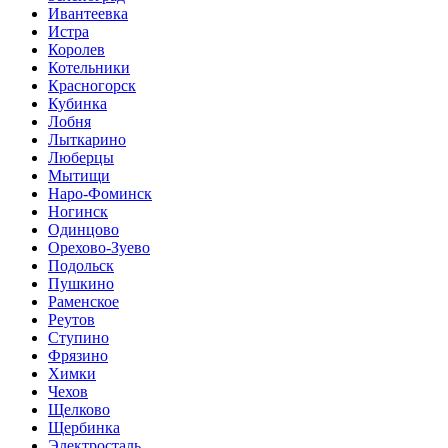
Ивантеевка
Истра
Королев
Котельники
Красногорск
Кубинка
Лобня
Лыткарино
Люберцы
Мытищи
Наро-Фоминск
Ногинск
Одинцово
Орехово-Зуево
Подольск
Пушкино
Раменское
Реутов
Ступино
Фрязино
Химки
Чехов
Щелково
Щербинка
Электросталь