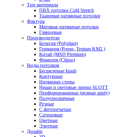
Тип материала
ПВХ потолки Cold Stretch
Тканевые натяжные потолки
Фактура
Матовые натяжные потолки
Глянцевые
Производители
Бельгия (Polyplast)
Германия (Pongs, Teqtum KM2 )
Китай (MSD Premium)
Франция (Clipso)
Виды потолков
Бесщелевые kraab
Контурные
Натяжные стены
Ниши и световые линии SLOTT
Перфорированные (резные apply)
Полупрозрачные
Резные
С фотопечатью
Сатиновые
Цветные
Элитные
Дизайн
3D