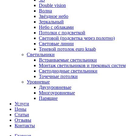
Double vision
Волна
Звёздное небо
Зеркальный
Небо с облаками
Потолки с подсветкой
Световой (подсветка через полотно)
Световые линии
Теневой потолок euro kraab
Светильники
Встраиваемые светильники
Монтаж светильников и трековых систем
Светодиодные светильники
Точечные потолки
Уровневые
Двухуровневые
Многоуровневые
Парящие
Услуги
Цены
Статьи
Отзывы
Контакты
Главная