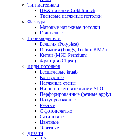
Тип материала
ПВХ потолки Cold Stretch
Тканевые натяжные потолки
Фактура
Матовые натяжные потолки
Глянцевые
Производители
Бельгия (Polyplast)
Германия (Pongs, Teqtum KM2 )
Китай (MSD Premium)
Франция (Clipso)
Виды потолков
Бесщелевые kraab
Контурные
Натяжные стены
Ниши и световые линии SLOTT
Перфорированные (резные apply)
Полупрозрачные
Резные
С фотопечатью
Сатиновые
Цветные
Элитные
Дизайн
3D