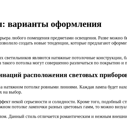
ы: варианты оформления
рьера любого помещения предметами освещения. Разве можно бы
озволило создать новые тенденции, которые предлагают оформи
х светильников являются натяжные потолочные конструкции, б
 такого потолка могут совершенно различаться по покрытию и п
инаций расположения световых приборо
на натяжном потолке ровными линиями. Каждая лампа будет нахо
х на выбор.
фект некой серьезности и солидности. Кроме того, подобный сти
яжном потолке лампочки разных цветовых гамм, то можно визуа
валом. Данный стиль отличается романтическим и нежным внеш