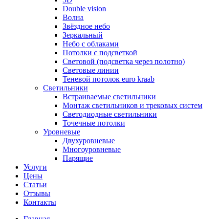
Double vision
Волна
Звёздное небо
Зеркальный
Небо с облаками
Потолки с подсветкой
Световой (подсветка через полотно)
Световые линии
Теневой потолок euro kraab
Светильники
Встраиваемые светильники
Монтаж светильников и трековых систем
Светодиодные светильники
Точечные потолки
Уровневые
Двухуровневые
Многоуровневые
Парящие
Услуги
Цены
Статьи
Отзывы
Контакты
Главная