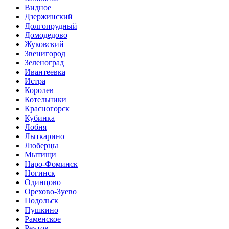
Видное
Дзержинский
Долгопрудный
Домодедово
Жуковский
Звенигород
Зеленоград
Ивантеевка
Истра
Королев
Котельники
Красногорск
Кубинка
Лобня
Лыткарино
Люберцы
Мытищи
Наро-Фоминск
Ногинск
Одинцово
Орехово-Зуево
Подольск
Пушкино
Раменское
Реутов