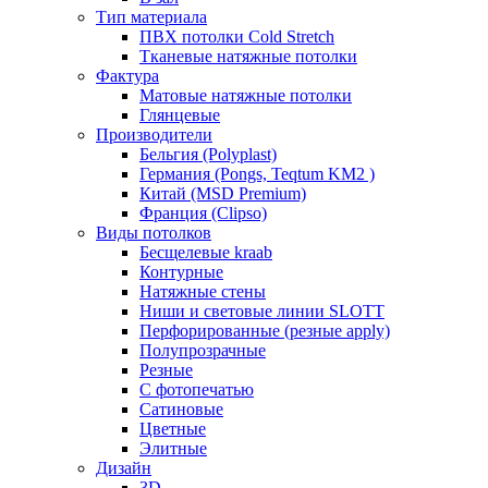
Тип материала
ПВХ потолки Cold Stretch
Тканевые натяжные потолки
Фактура
Матовые натяжные потолки
Глянцевые
Производители
Бельгия (Polyplast)
Германия (Pongs, Teqtum KM2 )
Китай (MSD Premium)
Франция (Clipso)
Виды потолков
Бесщелевые kraab
Контурные
Натяжные стены
Ниши и световые линии SLOTT
Перфорированные (резные apply)
Полупрозрачные
Резные
С фотопечатью
Сатиновые
Цветные
Элитные
Дизайн
3D