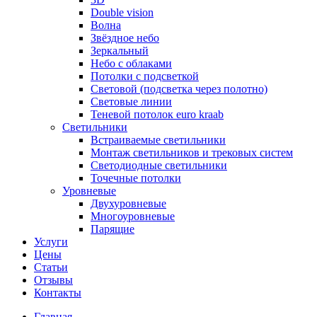
Double vision
Волна
Звёздное небо
Зеркальный
Небо с облаками
Потолки с подсветкой
Световой (подсветка через полотно)
Световые линии
Теневой потолок euro kraab
Светильники
Встраиваемые светильники
Монтаж светильников и трековых систем
Светодиодные светильники
Точечные потолки
Уровневые
Двухуровневые
Многоуровневые
Парящие
Услуги
Цены
Статьи
Отзывы
Контакты
Главная